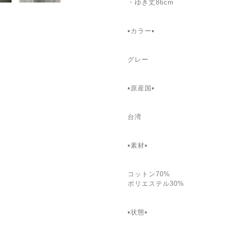
・ゆき丈86cm
▪カラー▪
グレー
▪原産国▪
台湾
▪素材▪
コットン70%
ポリエステル30%
▪状態▪