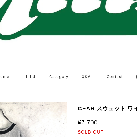
Home
⬇︎⬇︎⬇︎
Category
Q&A
Contact
GEAR スウェット 
¥7,700
SOLD OUT