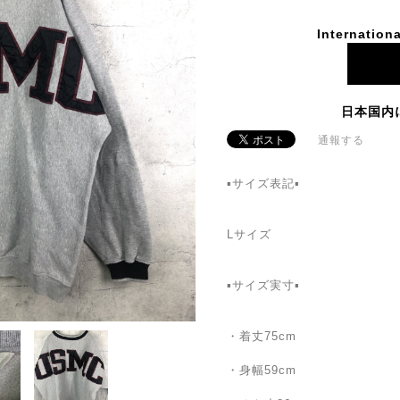
Internationa
日本国内
通報する
▪サイズ表記▪
Lサイズ
▪サイズ実寸▪
・着丈75cm
・身幅59cm