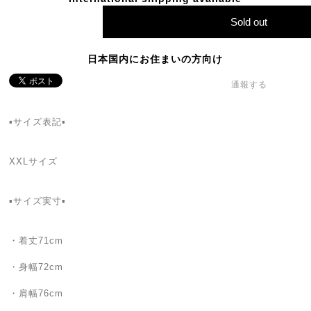
Sold out
日本国内にお住まいの方向け
通報する
▪サイズ表記▪
XXLサイズ
▪サイズ実寸▪
・着丈71cm
・身幅72cm
・肩幅76cm