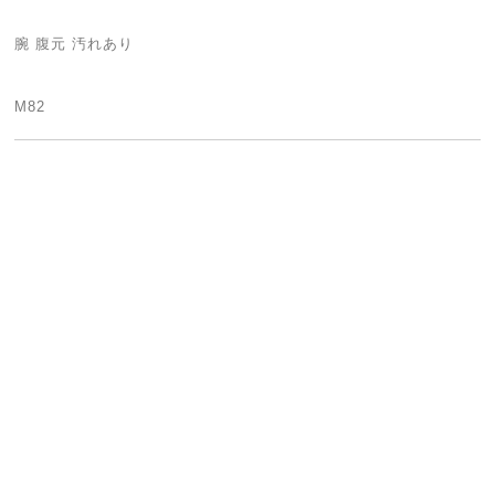
腕 腹元 汚れあり
M82