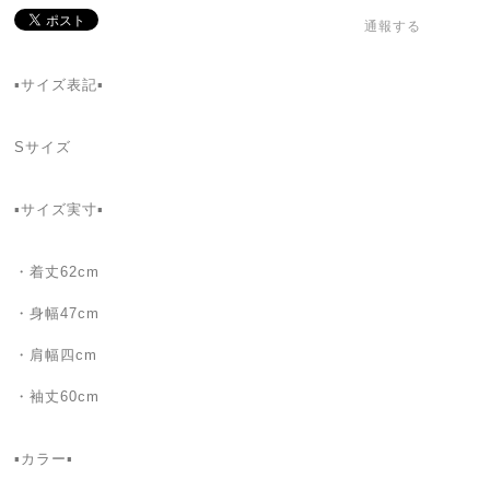
通報する
▪サイズ表記▪
Sサイズ
▪サイズ実寸▪
・着丈62cm
・身幅47cm
・肩幅四cm
・袖丈60cm
▪カラー▪