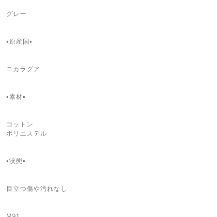
グレー
▪原産国▪
ニカラグア
▪素材▪
コットン
ポリエステル
▪状態▪
目立つ傷や汚れなし
M91