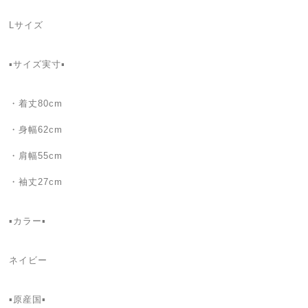
Lサイズ
▪サイズ実寸▪
・着丈80cm
・身幅62cm
・肩幅55cm
・袖丈27cm
▪カラー▪
ネイビー
▪原産国▪