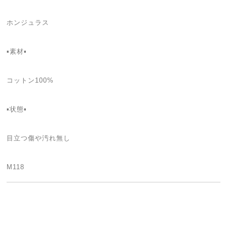
ホンジュラス
▪素材▪
コットン100%
▪状態▪
目立つ傷や汚れ無し
M118