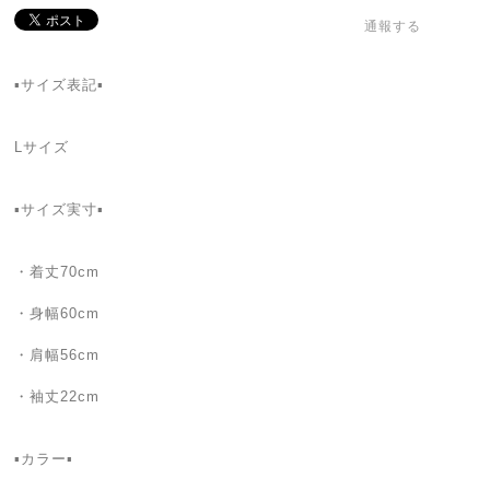
通報する
▪サイズ表記▪
Lサイズ
▪サイズ実寸▪
・着丈70cm
・身幅60cm
・肩幅56cm
・袖丈22cm
▪カラー▪