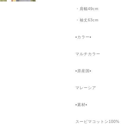
・肩幅49cm
・袖丈63cm
▪️カラー▪️
マルチカラー
▪️原産国▪️
マレーシア
▪️素材▪️
スーピマコットン100%