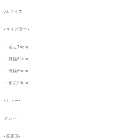
XLサイズ
▪️サイズ実寸▪️
・着丈74cm
・身幅61cm
・肩幅55cm
・袖丈20cm
▪️カラー▪️
グレー
▪️原産国▪️