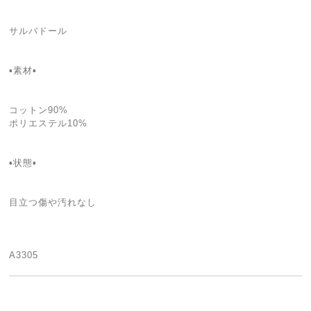
サルバドール
▪️素材▪️
コットン90%
ポリエステル10%
▪️状態▪️
目立つ傷や汚れなし
A3305