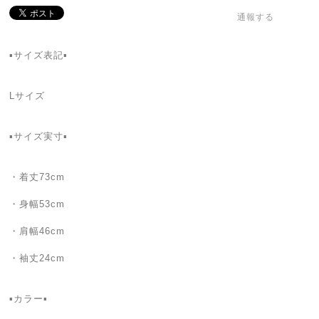
通報する
▪️サイズ表記▪️
Lサイズ
▪️サイズ実寸▪️
・着丈73cm
・身幅53cm
・肩幅46cm
・袖丈24cm
▪️カラー▪️