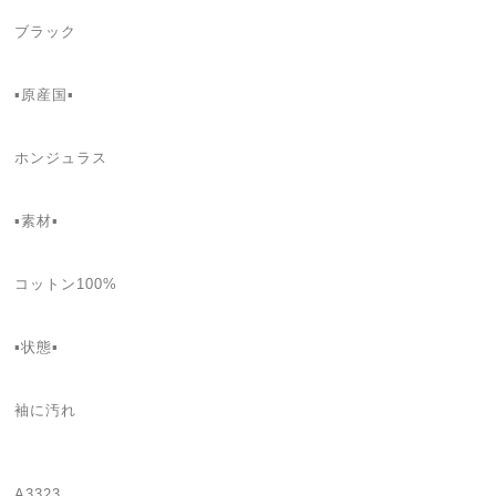
ブラック
▪️原産国▪️
ホンジュラス
▪️素材▪️
コットン100%
▪️状態▪️
袖に汚れ
A3323