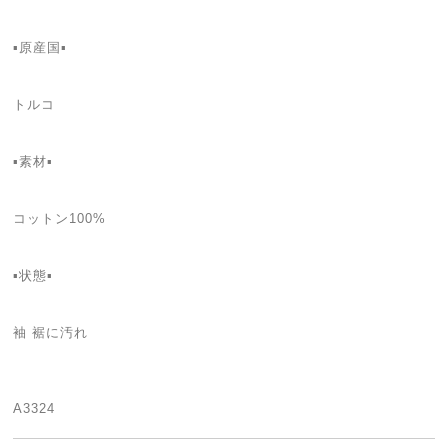
▪️原産国▪️
トルコ
▪️素材▪️
コットン100%
▪️状態▪️
袖 裾に汚れ
A3324