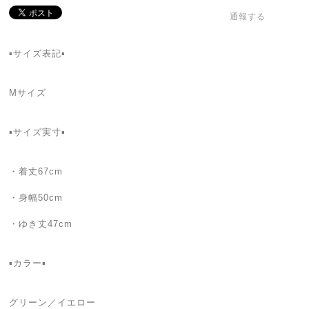
通報する
▪️サイズ表記▪️
Mサイズ
▪️サイズ実寸▪️
・着丈67cm
・身幅50cm
・ゆき丈47cm
▪️カラー▪️
グリーン／イエロー