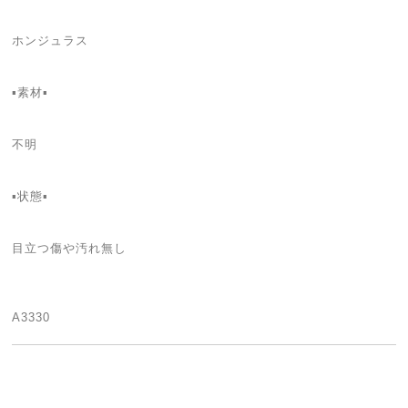
ホンジュラス
▪素材▪
不明
▪状態▪
目立つ傷や汚れ無し
A3330