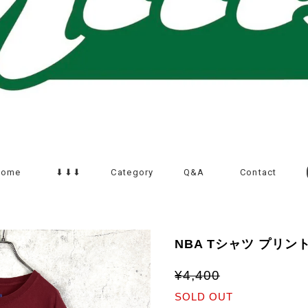
Home
⬇︎⬇︎⬇︎
Category
Q&A
Contact
NBA Tシャツ プリン
¥4,400
SOLD OUT