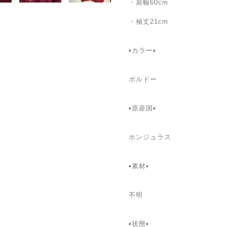
・肩幅60cm
・袖丈21cm
▪カラー▪
ボルドー
▪原産国▪
ホンジュラス
▪素材▪
不明
▪状態▪