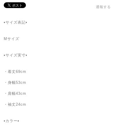
通報する
▪️サイズ表記▪️
Mサイズ
▪️サイズ実寸▪️
・着丈69cm
・身幅53cm
・肩幅43cm
・袖丈24cm
▪️カラー▪️