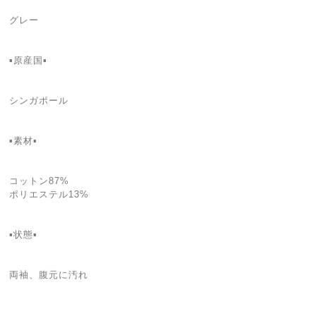
グレー
▪️原産国▪️
シンガポール
▪️素材▪️
コットン87%
ポリエステル13%
▪️状態▪️
両袖、腹元に汚れ