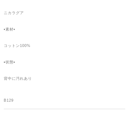
ニカラグア
▪️素材▪️
コットン100%
▪️状態▪️
背中に汚れあり
B129