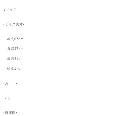
Sサイズ
▪️サイズ実寸▪️
・着丈67cm
・身幅47cm
・肩幅41cm
・袖丈17cm
▪️カラー▪️
レッド
▪️原産国▪️