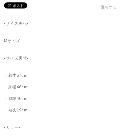
通報する
▪️サイズ表記▪️
Mサイズ
▪️サイズ実寸▪️
・着丈67cm
・身幅46cm
・肩幅46cm
・袖丈19cm
▪️カラー▪️