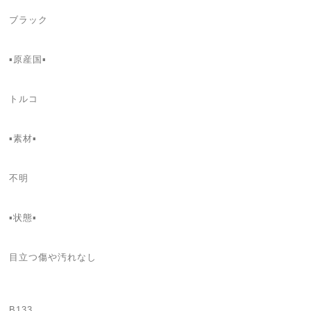
ブラック
▪️原産国▪️
トルコ
▪️素材▪️
不明
▪️状態▪️
目立つ傷や汚れなし
B133