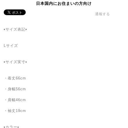
日本国内にお住まいの方向け
通報する
▪️サイズ表記▪️
Lサイズ
▪️サイズ実寸▪️
・着丈66cm
・身幅56cm
・肩幅46cm
・袖丈19cm
▪️カラー▪️