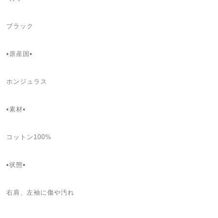
ブラック
▪️原産国▪️
ホンジュラス
▪️素材▪️
コットン100%
▪️状態▪️
右肩、左袖に傷や汚れ