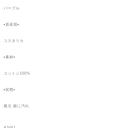
パープル
▪️原産国▪️
コスタリカ
▪️素材▪️
コットン100%
▪️状態▪️
腹元 裾に汚れ
A3461