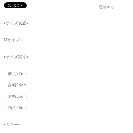
通報する
▪️サイズ表記▪️
Mサイズ
▪️サイズ実寸▪️
・着丈77cm
・身幅64cm
・肩幅56cm
・袖丈26cm
▪️カラー▪️