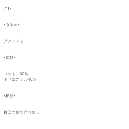
グレー
▪️原産国▪️
グアテマラ
▪️素材▪️
コットン60%
ポリエステル40%
▪️状態▪️
目立つ傷や汚れ無し