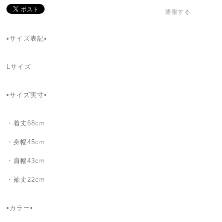
通報する
▪️サイズ表記▪️
Lサイズ
▪️サイズ実寸▪️
・着丈68cm
・身幅45cm
・肩幅43cm
・袖丈22cm
▪️カラー▪️