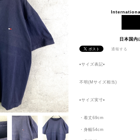
Internationa
日本国内
通報する
▪️サイズ表記▪️
不明(Mサイズ相当)
▪️サイズ実寸▪️
・着丈69cm
・身幅54cm