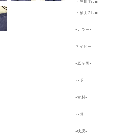
・肩幅49cm
・袖丈21cm
▪️カラー▪
ネイビー
▪️原産国▪️
不明
▪️素材▪️
不明
▪️状態▪️