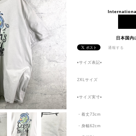
Internationa
日本国内
通報する
▪️サイズ表記▪️
2XLサイズ
▪️サイズ実寸▪️
・着丈73cm
・身幅62cm