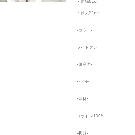
・肩幅51cm
・袖丈21cm
▪️カラー▪
ライトグレー
▪️原産国▪️
ハイチ
▪️素材▪️
コットン100%
▪️状態▪️