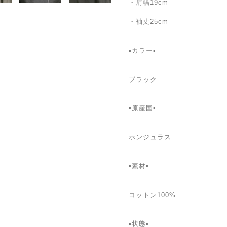
・肩幅19cm
・袖丈25cm
▪カラー▪
ブラック
▪原産国▪
ホンジュラス
▪素材▪
コットン100%
▪状態▪