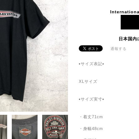
Internationa
日本国内
通報する
▪サイズ表記▪
XLサイズ
▪サイズ実寸▪
・着丈71cm
・身幅48cm