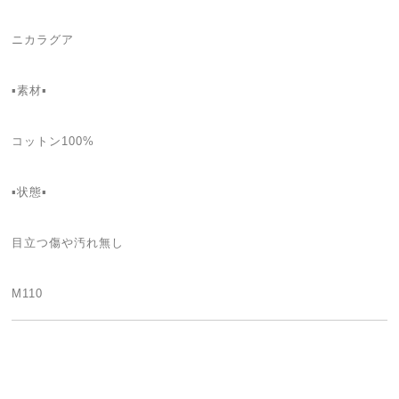
ニカラグア
▪素材▪
コットン100%
▪状態▪
目立つ傷や汚れ無し
M110