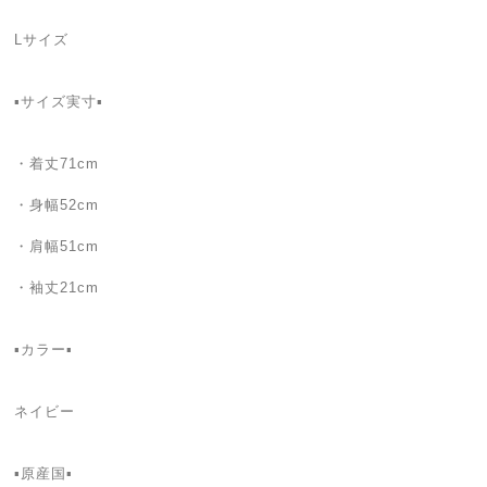
Lサイズ
▪サイズ実寸▪
・着丈71cm
・身幅52cm
・肩幅51cm
・袖丈21cm
▪カラー▪
ネイビー
▪原産国▪